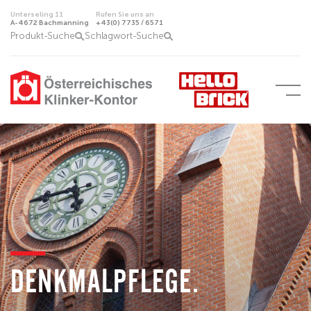
Unterseling 11
Rufen Sie uns an
A-4672 Bachmanning
+43(0) 7735 / 6571
Produkt-Suche
Schlagwort-Suche
DENKMALPFLEGE.