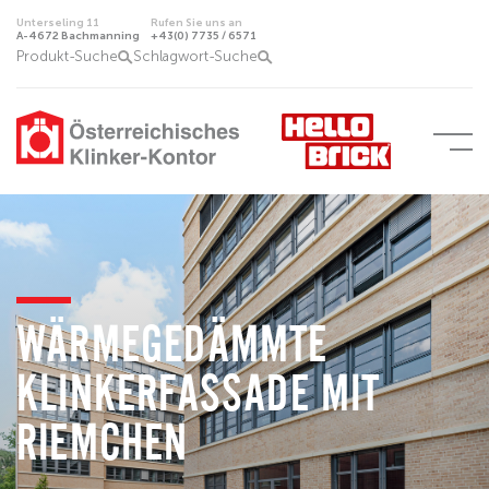
Unterseling 11
Rufen Sie uns an
A-4672 Bachmanning
+43(0) 7735 / 6571
Produkt-Suche
Schlagwort-Suche
WÄRMEGEDÄMMTE
KLINKERFASSADE MIT
RIEMCHEN