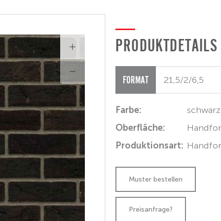
PRODUKTDETAILS
FORMAT
Farbe:
schwarz
Oberfläche:
Handfo
Produktionsart:
Handfo
Preisanfrage?