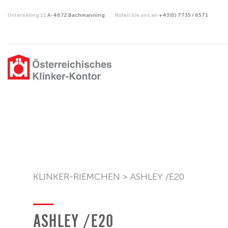
Unterseling 11
A-4672 Bachmanning
Rufen Sie uns an
+43(0) 7735 / 6571
KLINKER-RIEMCHEN
>
ASHLEY /E20
ASHLEY /E20