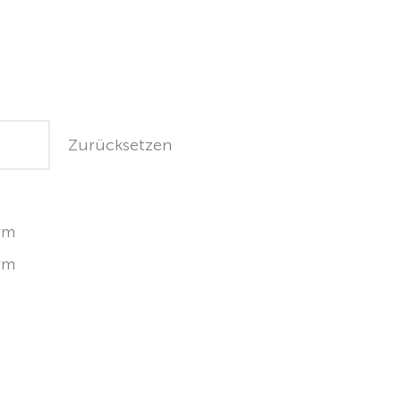
Zurücksetzen
rm
rm