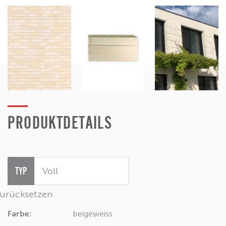
PRODUKTDETAILS
TYP
urücksetzen
Farbe:
beige
weiss