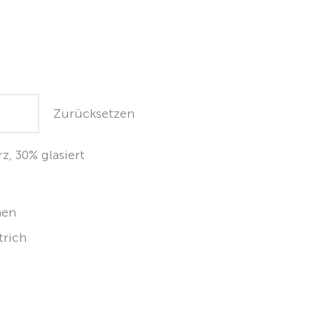
Zurücksetzen
z, 30% glasiert
hen
trich