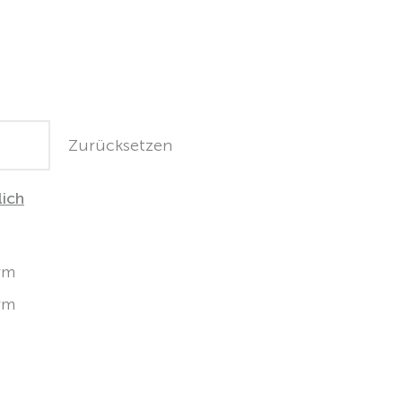
Zurücksetzen
lich
rm
rm