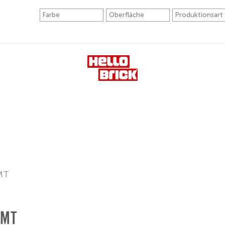
MT
MMT