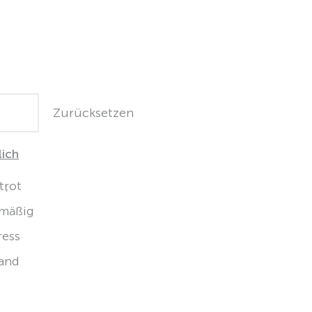
Zurücksetzen
lich
t
rot
mäßig
ress
and