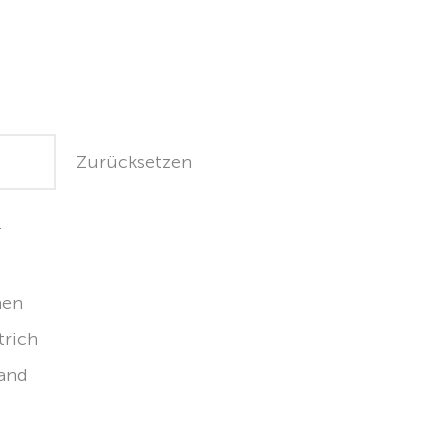
Zurücksetzen
h
hen
trich
and