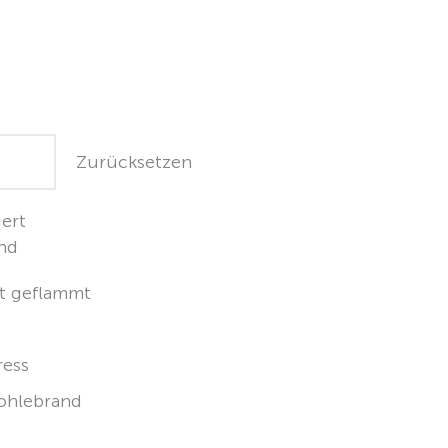
Zurücksetzen
iert
and
t geflammt
ress
ohlebrand