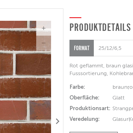
PRODUKTDETAILS
FORMAT
Rot geflammt, braun glas
Fusssortierung, Kohlebr
Farbe:
braun
ro
Oberfläche:
Glatt
Produktionsart:
Strangp
Veredelung:
Glasur
K