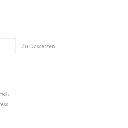
Zurücksetzen
melt
ress