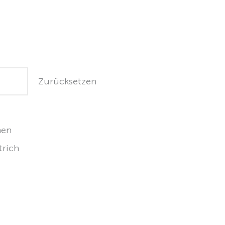
Zurücksetzen
hen
trich