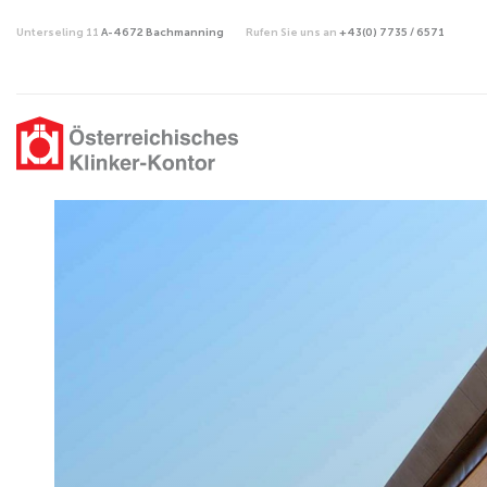
Unterseling 11
A-4672 Bachmanning
Rufen Sie uns an
+43(0) 7735 / 6571