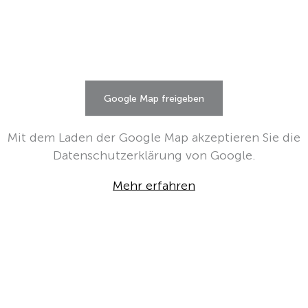
Varianten
auf.
Die
Optionen
können
auf
Google Map freigeben
der
Produktseite
Mit dem Laden der Google Map akzeptieren Sie die
gewählt
Datenschutzerklärung von Google.
werden
Mehr erfahren