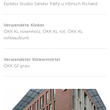
Épitész Studio Sándor Pálfy u.Hőnich Richárd
Verwendete Klinker
ÖKK KL rosenholz, ÖKK KL rot, ÖKK KL
rotblaubunt
Verwendeter Klinkermörtel
ÖKK 02 grau