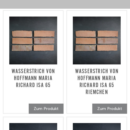
WASSERSTRICH VON
WASSERSTRICH VON
HOFFMANN MARIA
HOFFMANN MARIA
RICHARD ISA 65
RICHARD ISA 65
RIEMCHEN
Dieses
Dieses
Produkt
Zum Produkt
Zum Produkt
Produkt
weist
weist
mehrere
mehrere
Varianten