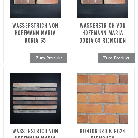
Optionen
können
können
auf
auf
der
WASSERSTRICH VON
WASSERSTRICH VON
der
Produktseite
HOFFMANN MARIA
HOFFMANN MARIA
Produktseite
gewählt
DORIA 65
DORIA 65 RIEMCHEN
gewählt
werden
werden
Dieses
Dieses
Zum Produkt
Zum Produkt
Produkt
Produkt
weist
weist
mehrere
mehrere
Varianten
Varianten
auf.
auf.
Die
Die
Optionen
Optionen
können
können
auf
auf
WASSERSTRICH VON
KONTORBRICK R624
der
der